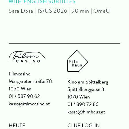
WITH ENGLISH SUBTITLES
Sara Dosa | IS/US 2026 | 90 min | OmeU
P
Filmcasino
Margaretenstraße 78
Kino am Spittelberg
1050 Wien
Spittelberggasse 3
01 / 587 90 62
1070 Wien
kassa@filmcasino.at
01 / 890 72 86
kassa@filmhaus.at
HEUTE
CLUB LOG-IN