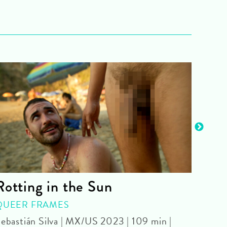
Rotting in the Sun
Onl
QUEER FRAMES
WE A
JARM
ebastián Silva | MX/US 2023 | 109 min |