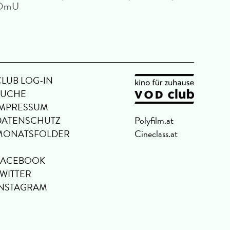
OmU
Jim J
OmU
CLUB LOG-IN
SUCHE
IMPRESSUM
DATENSCHUTZ
Polyfilm.at
MONATSFOLDER
Cineclass.at
FACEBOOK
TWITTER
INSTAGRAM