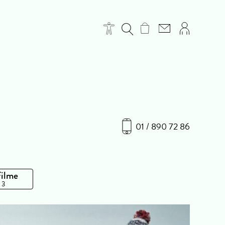
01 / 890 72 86
Filme
 3