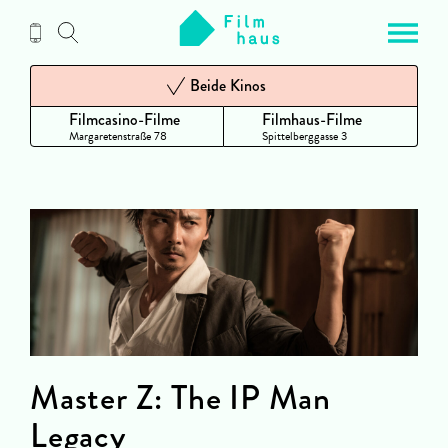
Zum
Inhalt
Beide Kinos
Filmcasino-Filme
Filmhaus-Filme
Margaretenstraße 78
Spittelberggasse 3
Master Z: The IP Man
Legacy