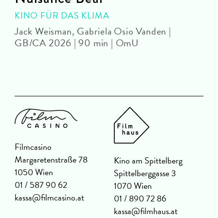
KINO FÜR DAS KLIMA
Jack Weisman, Gabriela Osio Vanden |
J
GB/CA 2026 | 90 min | OmU
Filmcasino
Margaretenstraße 78
Kino am Spittelberg
1050 Wien
Spittelberggasse 3
01 / 587 90 62
1070 Wien
kassa@filmcasino.at
01 / 890 72 86
kassa@filmhaus.at