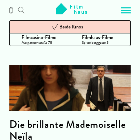
Zum
Inhalt
Beide Kinos
Filmcasino-Filme
Filmhaus-Filme
Margaretenstraße 78
Spittelberggasse 3
Die brillante Mademoiselle
Neïla