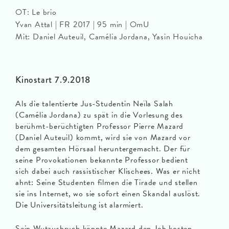
OT: Le brio
Yvan Attal | FR 2017 | 95 min | OmU
Mit: Daniel Auteuil, Camélia Jordana, Yasin Houicha
Kinostart 7.9.2018
Als die talentierte Jus-Studentin Neïla Salah
(Camélia Jordana) zu spät in die Vorlesung des
berühmt-berüchtigten Professor Pierre Mazard
(Daniel Auteuil) kommt, wird sie von Mazard vor
dem gesamten Hörsaal heruntergemacht. Der für
seine Provokationen bekannte Professor bedient
sich dabei auch rassistischer Klischees. Was er nicht
ahnt: Seine Studenten filmen die Tirade und stellen
sie ins Internet, wo sie sofort einen Skandal auslöst.
Die Universitätsleitung ist alarmiert.
Sein Wutausbruch könnte Mazard den Job kosten.