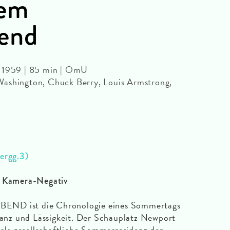
nem
end
S 1959 | 85 min | OmU
Washington, Chuck Berry, Louis Armstrong,
bergg.3)
l Kamera-Negativ
 ist die Chronologie eines Sommertags
eganz und Lässigkeit. Der Schauplatz Newport
 als gesellschaftliche Sommerresidenz der