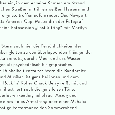
ber ein, in dem er seine Kamera am Strand
schen Straßen mit ihren weißen Häusern und
 Ereignisse treffen aufeinander: Das Newport
atta America Cup. Mittendrin der Fotograf
seine Fotosession „Last Sitting“ mit Marilyn
s Stern auch hier die Persönlichkeiten der
süber gleiten zu den überlappenden Klängen der
tta anmutig durchs Meer und das Wasser
en als psychedelisch bis graphisches
 Dunkelheit entfaltet Stern die Bandbreite
und Musiker, ist ganz bei ihnen und dem
 Rock ’n’ Roller Chuck Berry reißt mit und
 illustriert auch die ganz leisen Töne.
rperlos wirkender, hellblauer Anzug und
 eines Louis Armstrong oder einer Mahalia
rünstige Performance den Sommerabend