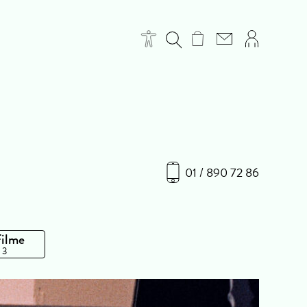
01 / 890 72 86
Filme
 3