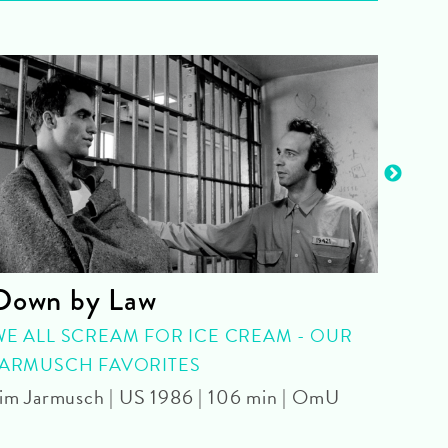
Down by Law
Bil
WE ALL SCREAM FOR ICE CREAM - OUR
FIL
JARMUSCH FAVORITES
2026 
im Jarmusch | US 1986 | 106 min | OmU