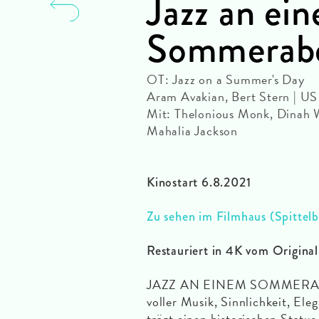
Jazz an ei
Sommerab
OT: Jazz on a Summer's Day
Aram Avakian, Bert Stern | U
Mit: Thelonious Monk, Dinah 
Mahalia Jackson
Kinostart 6.8.2021
Zu sehen im Filmhaus (Spittel
Restauriert in 4K vom Origina
JAZZ AN EINEM SOMMERABEND
voller Musik, Sinnlichkeit, El
trägt einen historischen Status