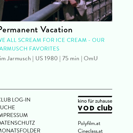
Permanent Vacation
Tra
Ann
WE ALL SCREAM FOR ICE CREAM - OUR
JARMUSCH FAVORITES
SPEC
im Jarmusch | US 1980 | 75 min | OmU
Danny
CLUB LOG-IN
SUCHE
IMPRESSUM
DATENSCHUTZ
Polyfilm.at
MONATSFOLDER
Cineclass.at