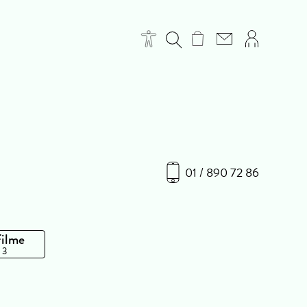
01 / 890 72 86
Filme
 3