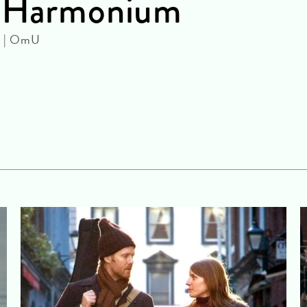
: Harmonium
in | OmU