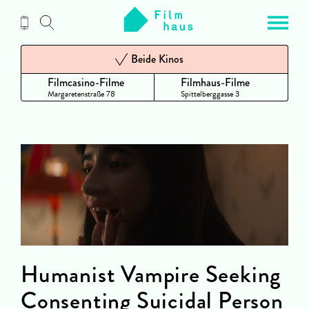
Zum
Inhalt
Beide Kinos
Filmcasino-Filme
Filmhaus-Filme
Margaretenstraße 78
Spittelberggasse 3
Humanist Vampire Seeking
Consenting Suicidal Person