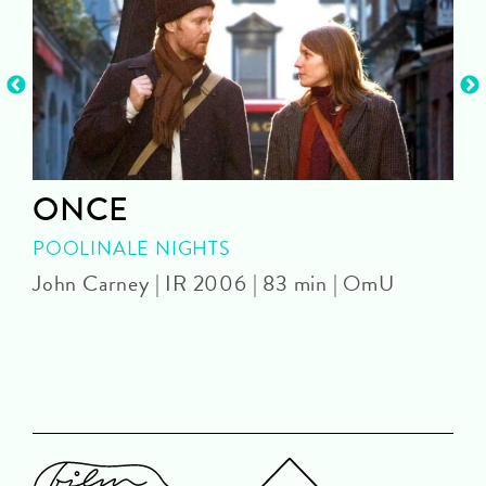
ONCE
POOLINALE NIGHTS
John Carney | IR 2006 | 83 min | OmU
J