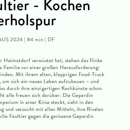
ultier - Kochen
erholspur
 AUS 2024 | 84 min | DF
 Heimatdorf verwüstet hat, stehen das flinke
e Familie vor einer großen Herausforderung:
inden. Mit ihrem alten, klapprigen Food-Truck
t, um sich ein neues Leben aufzubauen – und
biss durch ihre einzigartigen Kochkünste schon
cht alle freuen sich darüber: Die Gepardin
perium in einer Krise steckt, sieht in den
g und versucht mit allen Mitteln, ihre Rivalen
ilie Faultier gegen die gerissene Gepardin