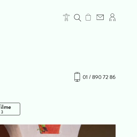
01 / 890 72 86
Filme
 3