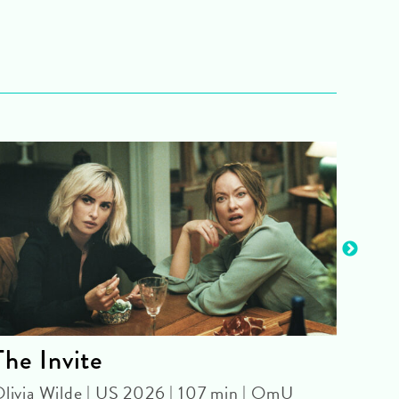
The Invite
Bit
livia Wilde | US 2026 | 107 min | OmU
Pedro