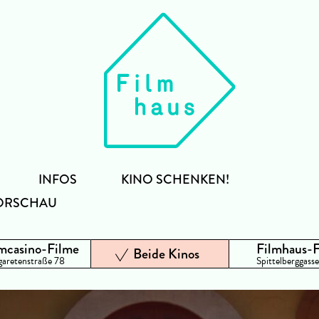
INFOS
KINO SCHENKEN!
ORSCHAU
mcasino-Filme
Filmhaus-
Beide Kinos
aretenstraße 78
Spittelberggasse