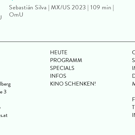
Sebastián Silva | MX/US 2023 | 109 min |
OmU
U
HEUTE
PROGRAMM
SPECIALS
INFOS
lberg
KINO SCHENKEN!
se 3
6
s.at