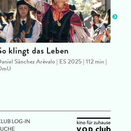
So klingt das Leben
Bar
aniel Sánchez Arévalo | ES 2025 | 112 min |
FRID
OmU
Zach 
CLUB LOG-IN
SUCHE