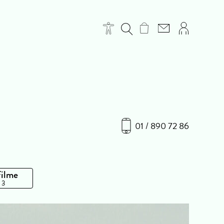
01 / 890 72 86
Filme
 3