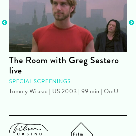
The Room with Greg Sestero
live
SPECIAL SCREENINGS
J
Tommy Wiseau | US 2003 | 99 min | OmU