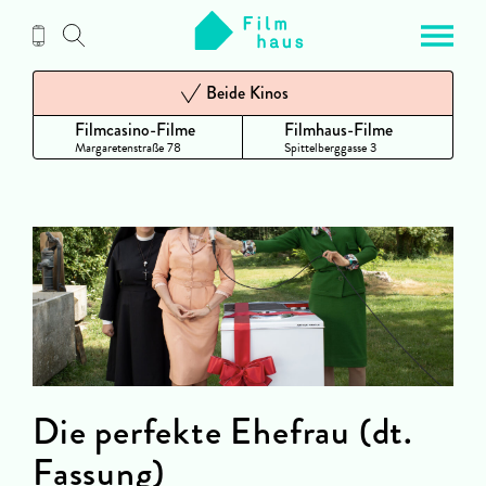
Zum
Inhalt
Beide Kinos
Filmcasino-Filme
Filmhaus-Filme
Margaretenstraße 78
Spittelberggasse 3
Die perfekte Ehefrau (dt.
Fassung)