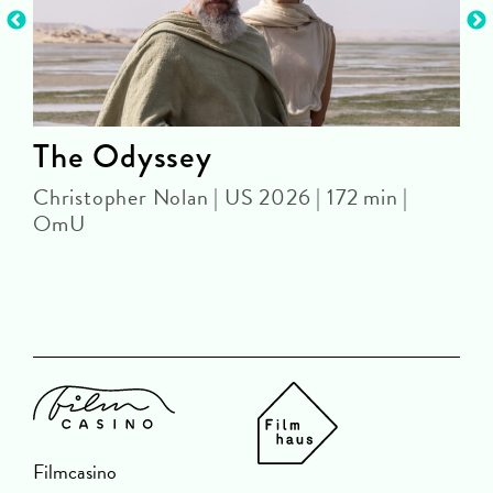
The Odyssey
Christopher Nolan | US 2026 | 172 min |
OmU
S
Filmcasino