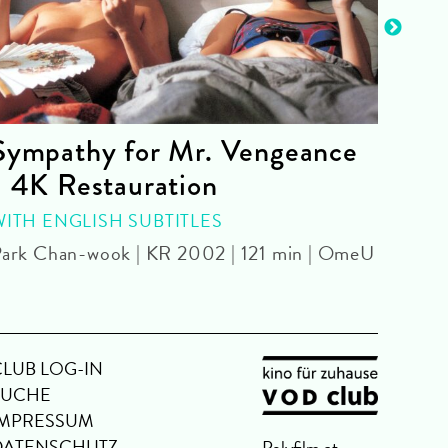
Sympathy for Mr. Vengeance
The
- 4K Restauration
Chris
OmU
WITH ENGLISH SUBTITLES
ark Chan-wook | KR 2002 | 121 min | OmeU
CLUB LOG-IN
SUCHE
IMPRESSUM
DATENSCHUTZ
Polyfilm.at