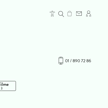
01 / 890 72 86
Filme
 3