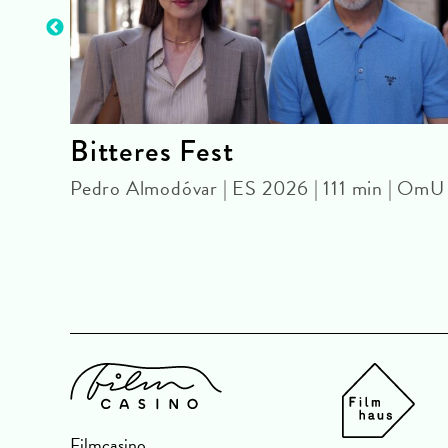
k)
Bitteres Fest
Pedro Almodóvar | ES 2026 | 111 min | OmU
26 |
Filmcasino