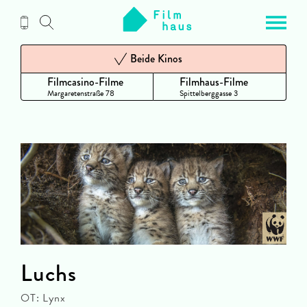
Zum
Inhalt
Beide Kinos
Filmcasino-Filme
Filmhaus-Filme
Margaretenstraße 78
Spittelberggasse 3
Luchs
OT: Lynx