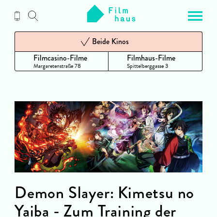
Zum
Inhalt
Beide Kinos
Filmcasino-Filme
Filmhaus-Filme
Margaretenstraße 78
Spittelberggasse 3
Demon Slayer: Kimetsu no
Yaiba - Zum Training der