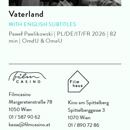
Vaterland
WITH ENGLISH SUBTITLES
O
Paweł Pawlikowski | PL/DE/IT/FR 2026 | 82
min | OmdU & OmeU
Filmcasino
Margaretenstraße 78
Kino am Spittelberg
1050 Wien
Spittelberggasse 3
01 / 587 90 62
1070 Wien
kassa@filmcasino.at
01 / 890 72 86