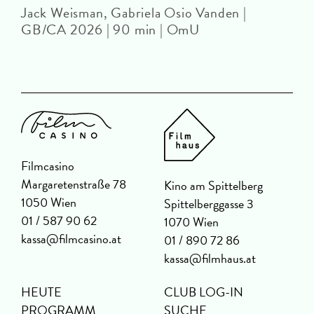
Jack Weisman, Gabriela Osio Vanden |
J
GB/CA 2026 | 90 min | OmU
Filmcasino
Margaretenstraße 78
Kino am Spittelberg
1050 Wien
Spittelberggasse 3
01 / 587 90 62
1070 Wien
kassa@filmcasino.at
01 / 890 72 86
kassa@filmhaus.at
HEUTE
CLUB LOG-IN
PROGRAMM
SUCHE