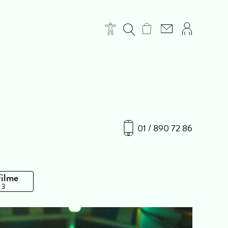
01 / 890 72 86
Filme
 3