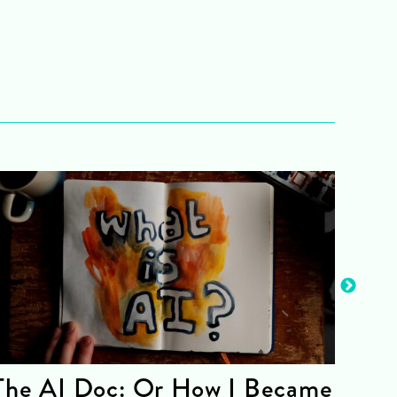
The AI Doc: Or How I Became
The