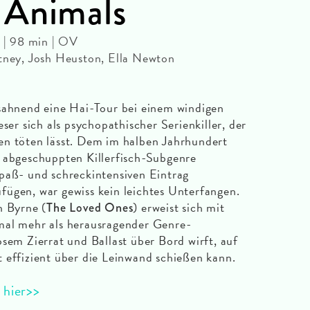
 Animals
| 98 min | OV
rtney, Josh Heuston, Ella Newton
tsahnend eine Hai-Tour bei einem windigen
eser sich als psychopathischer Serienkiller, der
en töten lässt. Dem im halben Jahrhundert
 abgeschuppten Killerfisch-Subgenre
paß- und schreckintensiven Eintrag
fügen, war gewiss kein leichtes Unterfangen.
n Byrne (
) erweist sich mit
The Loved Ones
mal mehr als herausragender Genre-
osem Zierrat und Ballast über Bord wirft, auf
 effizient über die Leinwand schießen kann.
 hier>>