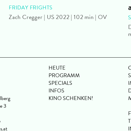
FRIDAY FRIGHTS
Zach Cregger | US 2022 | 102 min | OV
D
m
HEUTE
PROGRAMM
SPECIALS
INFOS
lberg
KINO SCHENKEN!
se 3
6
s.at