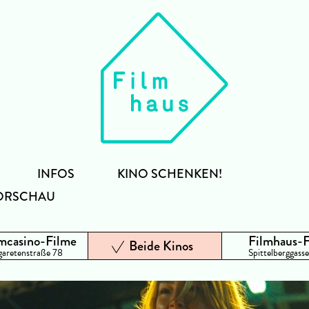
INFOS
KINO SCHENKEN!
ORSCHAU
mcasino-Filme
Filmhaus-
Beide Kinos
aretenstraße 78
Spittelberggasse