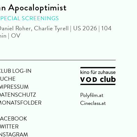
an Apocaloptimist
SPEC
Béla 
SPECIAL SCREENINGS
aniel Roher, Charlie Tyrell | US 2026 | 104
in | OV
CLUB LOG-IN
SUCHE
IMPRESSUM
DATENSCHUTZ
Polyfilm.at
MONATSFOLDER
Cineclass.at
FACEBOOK
TWITTER
INSTAGRAM