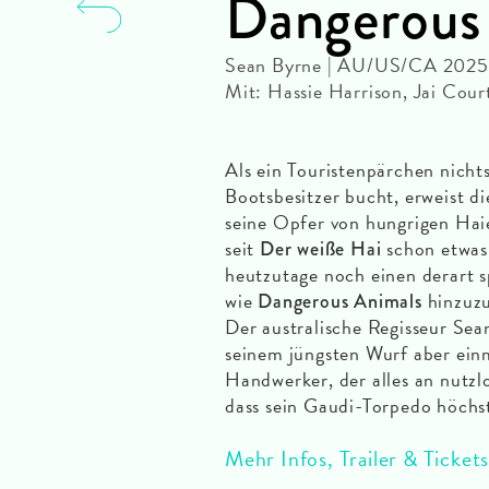
Dangerous
Sean Byrne | AU/US/CA 2025 
Mit: Hassie Harrison, Jai Cou
Als ein Touristenpärchen nich
Bootsbesitzer bucht, erweist di
seine Opfer von hungrigen Hai
seit
schon etwas
Der weiße Hai
heutzutage noch einen derart s
wie
hinzuzu
Dangerous Animals
Der australische Regisseur Sea
seinem jüngsten Wurf aber ein
Handwerker, der alles an nutzl
dass sein Gaudi-Torpedo höchst
Mehr Infos, Trailer & Tickets