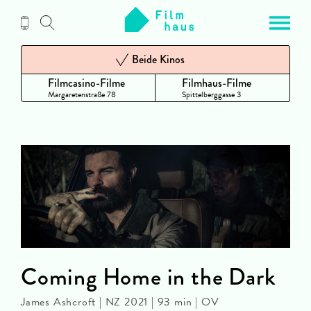
Zum
Inhalt
Beide Kinos
Filmcasino-Filme
Filmhaus-Filme
Margaretenstraße 78
Spittelberggasse 3
Coming Home in the Dark
James Ashcroft | NZ 2021 | 93 min | OV