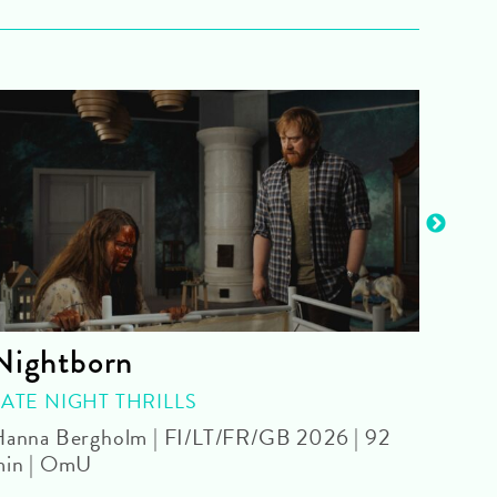
Nightborn
Bit
LATE NIGHT THRILLS
Pedro
anna Bergholm | FI/LT/FR/GB 2026 | 92
min | OmU