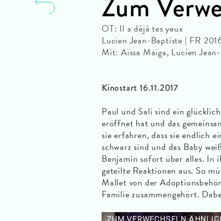
Zum Verwec
OT: Il a déjà tes yeux
Lucien Jean-Baptiste | FR 2016
Mit: Aïssa Maïga, Lucien Jean
Kinostart 16.11.2017
Paul und Sali sind ein glückli
eröffnet hat und das gemeinsam
sie erfahren, dass sie endlich 
schwarz sind und das Baby weiß i
Benjamin sofort über alles. In 
geteilte Reaktionen aus. So mü
Mallet von der Adoptionsbehör
Familie zusammengehört. Dabei 
ZUM VERWECHSELN ÄHNLICH | 