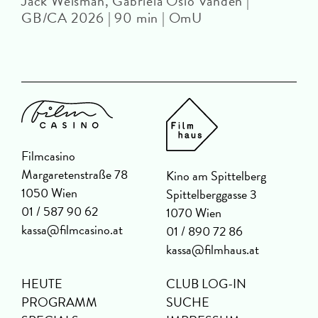
Jack Weisman, Gabriela Osio Vanden |
J
GB/CA 2026 | 90 min | OmU
Filmcasino
Margaretenstraße 78
Kino am Spittelberg
1050 Wien
Spittelberggasse 3
01 / 587 90 62
1070 Wien
kassa@filmcasino.at
01 / 890 72 86
kassa@filmhaus.at
HEUTE
CLUB LOG-IN
PROGRAMM
SUCHE