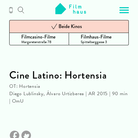
Zum
Inhalt
Beide Kinos
Filmcasino-Filme
Filmhaus-Filme
Margaretenstraße 78
Spittelberggasse 3
Cine Latino: Hortensia
OT: Hortensia
Diego Lublinsky, Álvaro Urtizberea | AR 2015 | 90 min
| OmU