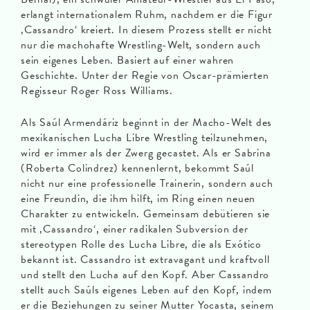
erlangt internationalem Ruhm, nachdem er die Figur
‚Cassandro‘ kreiert. In diesem Prozess stellt er nicht
nur die machohafte Wrestling-Welt, sondern auch
sein eigenes Leben. Basiert auf einer wahren
Geschichte. Unter der Regie von Oscar-prämierten
Regisseur Roger Ross Williams.
Als Saúl Armendáriz beginnt in der Macho-Welt des
mexikanischen Lucha Libre Wrestling teilzunehmen,
wird er immer als der Zwerg gecastet. Als er Sabrina
(Roberta Colindrez) kennenlernt, bekommt Saúl
nicht nur eine professionelle Trainerin, sondern auch
eine Freundin, die ihm hilft, im Ring einen neuen
Charakter zu entwickeln. Gemeinsam debütieren sie
mit ‚Cassandro‘, einer radikalen Subversion der
stereotypen Rolle des Lucha Libre, die als Exótico
bekannt ist. Cassandro ist extravagant und kraftvoll
und stellt den Lucha auf den Kopf. Aber Cassandro
stellt auch Saúls eigenes Leben auf den Kopf, indem
er die Beziehungen zu seiner Mutter Yocasta, seinem