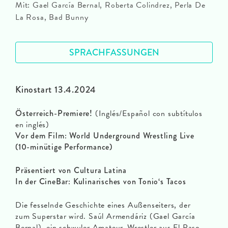
Mit: Gael García Bernal, Roberta Colindrez, Perla De
La Rosa, Bad Bunny
SPRACHFASSUNGEN
Kinostart 13.4.2024
Österreich-Premiere!
(Inglés/Español con subtítulos
en inglés)
Vor dem Film: World Underground Wrestling Live
(10-minütige Performance)
Präsentiert von Cultura Latina
In der CineBar: Kulinarisches von Tonio‘s Tacos
Die fesselnde Geschichte eines Außenseiters, der
zum Superstar wird. Saúl Armendáriz (Gael García
Bernal), ein schwuler Amateur-Wrestler aus El Paso,