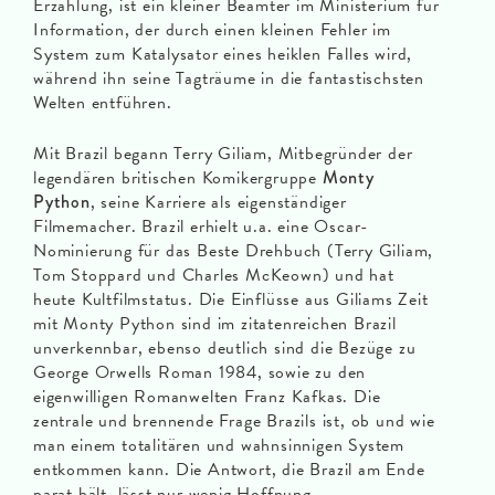
Erzählung, ist ein kleiner Beamter im Ministerium für
Information, der durch einen kleinen Fehler im
System zum Katalysator eines heiklen Falles wird,
während ihn seine Tagträume in die fantastischsten
Welten entführen.
Mit Brazil begann Terry Giliam, Mitbegründer der
legendären britischen Komikergruppe
Monty
Python
, seine Karriere als eigenständiger
Filmemacher. Brazil erhielt u.a. eine Oscar-
Nominierung für das Beste Drehbuch (Terry Giliam,
Tom Stoppard und Charles McKeown) und hat
heute Kultfilmstatus. Die Einflüsse aus Giliams Zeit
mit Monty Python sind im zitatenreichen Brazil
unverkennbar, ebenso deutlich sind die Bezüge zu
George Orwells Roman 1984, sowie zu den
eigenwilligen Romanwelten Franz Kafkas. Die
zentrale und brennende Frage Brazils ist, ob und wie
man einem totalitären und wahnsinnigen System
entkommen kann. Die Antwort, die Brazil am Ende
parat hält, lässt nur wenig Hoffnung