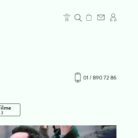
01 / 890 72 86
Filme
 3