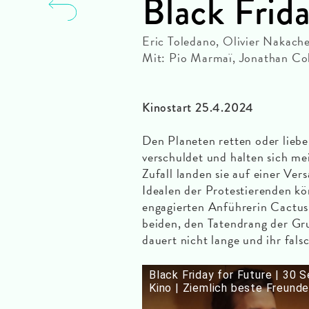
Black Frid
Eric Toledano, Olivier Nakache
Mit: Pio Marmaï, Jonathan Co
Kinostart 25.4.2024
Den Planeten retten oder liebe
verschuldet und halten sich me
Zufall landen sie auf einer Ve
Idealen der Protestierenden kö
engagierten Anführerin Cactus
beiden, den Tatendrang der Gru
dauert nicht lange und ihr fals
Black Friday for Future | 30 
Kino | Ziemlich beste Freund