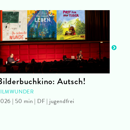
Bilderbuchkino: Autsch!
The
an 
FILMWUNDER
026 | 50 min | DF | jugendfrei
SPEC
Danie
min |