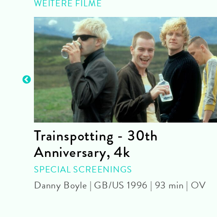
WEITERE FILME
her
Trainspotting - 30th
Anniversary, 4k
OUR
SPECIAL SCREENINGS
 |
Danny Boyle | GB/US 1996 | 93 min | OV