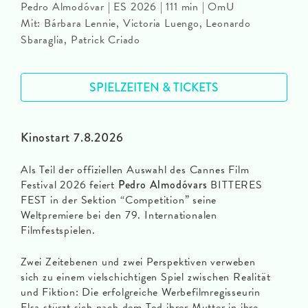
Pedro Almodóvar | ES 2026 | 111 min | OmU
Mit: Bárbara Lennie, Victoria Luengo, Leonardo
Sbaraglia, Patrick Criado
SPIELZEITEN & TICKETS
Kinostart 7.8.2026
Als Teil der offiziellen Auswahl des Cannes Film
Festival 2026 feiert
Pedro Almodóvars
BITTERES
FEST in der Sektion “Competition” seine
Weltpremiere bei den 79. Internationalen
Filmfestspielen.
Zwei Zeitebenen und zwei Perspektiven verweben
sich zu einem vielschichtigen Spiel zwischen Realität
und Fiktion: Die erfolgreiche Werbefilmregisseurin
Elsa stürzt sich nach dem Tod ihrer Mutter in ihre