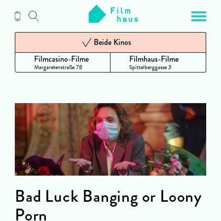
Zum
Inhalt
Beide Kinos
Filmcasino-Filme
Filmhaus-Filme
Margaretenstraße 78
Spittelberggasse 3
Bad Luck Banging or Loony
Porn