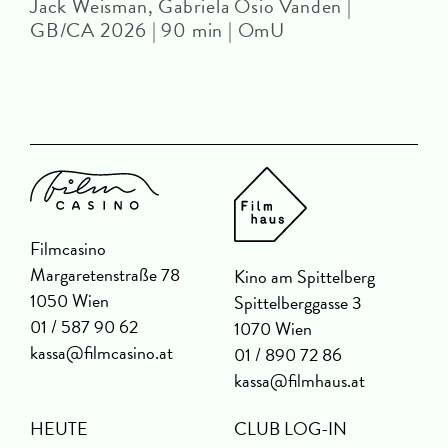
Jack Weisman, Gabriela Osio Vanden |
J
GB/CA 2026 | 90 min | OmU
Filmcasino
Margaretenstraße 78
Kino am Spittelberg
1050 Wien
Spittelberggasse 3
01 / 587 90 62
1070 Wien
kassa@filmcasino.at
01 / 890 72 86
kassa@filmhaus.at
HEUTE
CLUB LOG-IN