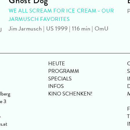
Ghost Dog
WE ALL SCREAM FOR ICE CREAM - OUR
P
JARMUSCH FAVORITES
Jim Jarmusch | US 1999 | 116 min | OmU
U
HEUTE
PROGRAMM
SPECIALS
INFOS
lberg
KINO SCHENKEN!
se 3
6
s.at