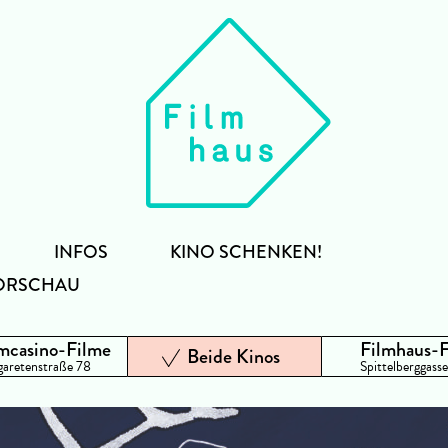
INFOS
KINO SCHENKEN!
ORSCHAU
mcasino-Filme
Filmhaus-
Beide Kinos
aretenstraße 78
Spittelberggasse