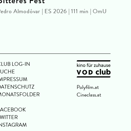
Bitteres Fest
BRU
edro Almodóvar | ES 2026 | 111 min | OmU
KIN
Haral
CLUB LOG-IN
SUCHE
IMPRESSUM
DATENSCHUTZ
Polyfilm.at
MONATSFOLDER
Cineclass.at
FACEBOOK
TWITTER
INSTAGRAM