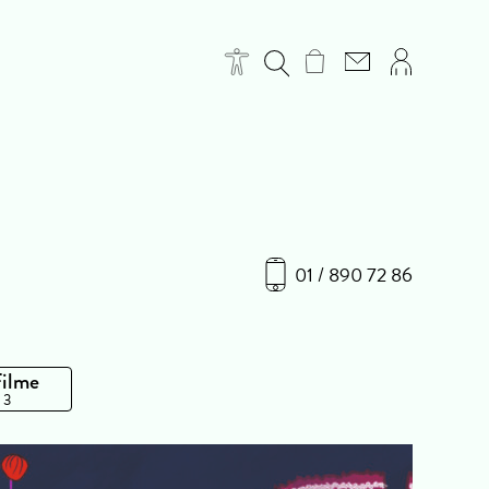
01 / 890 72 86
Filme
 3