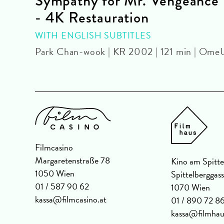
Sympathy for Mr. Vengeance
- 4K Restauration
WITH ENGLISH SUBTITLES
Park Chan-wook | KR 2002 | 121 min | Ome
Filmcasino
Margaretenstraße 78
Kino am Spitte
1050 Wien
Spittelberggas
01 / 587 90 62
1070 Wien
kassa@filmcasino.at
01 / 890 72 8
kassa@filmhau