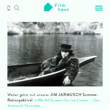
Zum
Inhalt
Weiter gehts mit unserer
JIM JARMUSCH Sommer-
Retrospektive!
>>We All Scream for Ice Cream – Our
Jarmusch Favorites