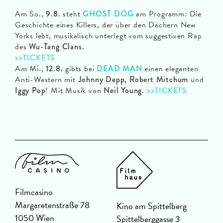
Am So.,
9.8.
steht
GHOST DOG
am Programm: Die
Geschichte eines Killers, der über den Dächern New
Yorks lebt, musikalisch unterlegt vom suggestiven Rap
des
Wu-Tang Clans.
>>TICKETS
Am Mi.,
12.8.
gibts bei
DEAD MAN
einen eleganten
Anti-Western mit
Johnny Depp, Robert Mitchum
und
Iggy Pop
! Mit Musik von
Neil Young
.
>>TICKETS
Filmcasino
Margaretenstraße 78
Kino am Spittelberg
1050 Wien
Spittelberggasse 3