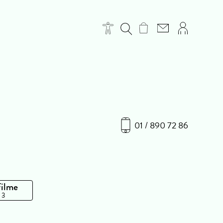
01 / 890 72 86
Filme
 3