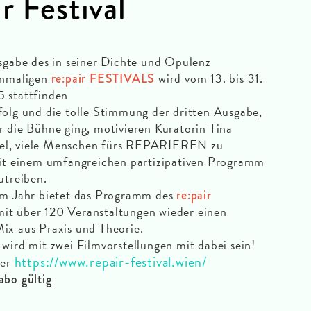
ir Festival
sgabe des in seiner Dichte und Opulenz
inmaligen
wird vom 13. bis 31.
re:pair FESTIVALS
 stattfinden
olg und die tolle Stimmung der dritten Ausgabe,
 die Bühne ging, motivieren Kuratorin Tina
 Ziel, viele Menschen fürs REPARIEREN zu
mit einem umfangreichen partizipativen Programm
utreiben.
em Jahr bietet das Programm des
re:pair
it über 120 Veranstaltungen wieder einen
ix aus Praxis und Theorie.
wird mit zwei Filmvorstellungen mit dabei sein!
https://www.repair-festival.wien/
ter
abo gültig