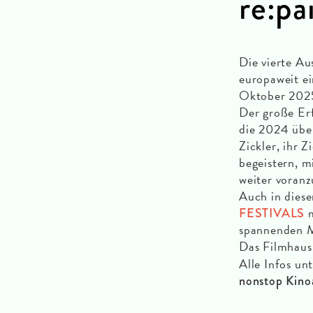
re:pa
Die vierte Au
europaweit e
Oktober 2025
Der große Erf
die 2024 über
Zickler, ihr
begeistern, 
weiter voranz
Auch in dies
m
FESTIVALS
spannenden M
Das Filmhaus 
Alle Infos un
nonstop Kino