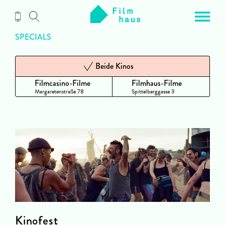
Zum
Inhalt
SPECIALS
Beide Kinos
Filmcasino-Filme
Filmhaus-Filme
Margaretenstraße 78
Spittelberggasse 3
Kinofest