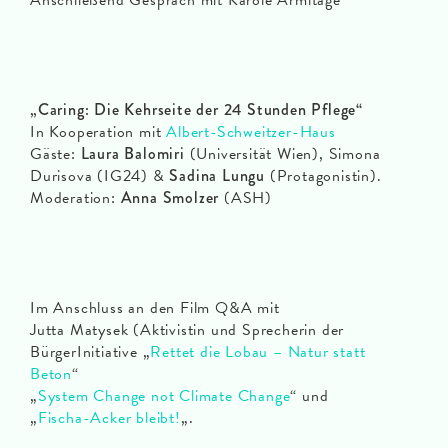
Anschließend Gespräch mit Karole Armitage
„Caring: Die Kehrseite der 24 Stunden Pflege“
In Kooperation mit
Albert-Schweitzer-Haus
Gäste:
Laura Balomiri
(Universität Wien), Simona
Durisova (IG24) &
Sadina Lungu
(Protagonistin).
Moderation:
Anna Smolzer
(ASH)
Im Anschluss an den Film Q&A mit
Jutta Matysek (Aktivistin und Sprecherin der
BürgerInitiative „
Rettet die Lobau – Natur statt
Beton
“
„
System Change not Climate Change
“ und
„
Fischa-Acker bleibt!
„.