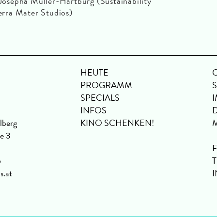
Josepha Müller-Hartburg (Sustainability
erra Mater Studios)
HEUTE
PROGRAMM
SPECIALS
INFOS
lberg
KINO SCHENKEN!
se 3
6
s.at