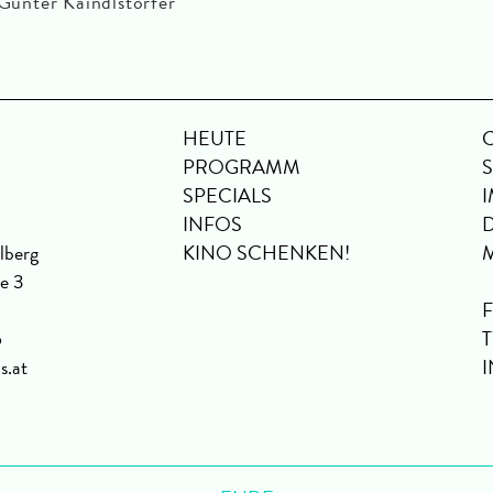
Günter Kaindlstorfer
HEUTE
PROGRAMM
SPECIALS
INFOS
lberg
KINO SCHENKEN!
se 3
6
s.at