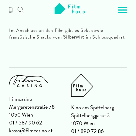
Zum
Inhalt
Im Anschluss an den Film gibt es Sekt sowie
französische Snacks vom
Silberwirt
im Schlossquadrat
Filmcasino
Margaretenstraße 78
Kino am Spittelberg
1050 Wien
Spittelberggasse 3
01 / 587 90 62
1070 Wien
kassa@filmcasino.at
01 / 890 72 86