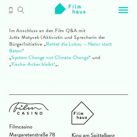
Zum
Inhalt
Im Anschluss an den Film Q&A mit
Jutta Matysek (Aktivistin und Sprecherin der
BürgerInitiative „
Rettet die Lobau – Natur statt
Beton
“
„
System Change not Climate Change
“ und
„
Fischa-Acker bleibt!
„.
Filmcasino
Margaretenstraße 78
Kino am Spittelberg