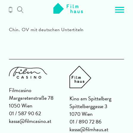
Zum
Inhalt
Chin. OV mit deutschen Untertiteln
Filmcasino
Margaretenstraße 78
Kino am Spittelberg
1050 Wien
Spittelberggasse 3
01 / 587 90 62
1070 Wien
kassa@filmcasino.at
01 / 890 72 86
kassa@filmhaus.at