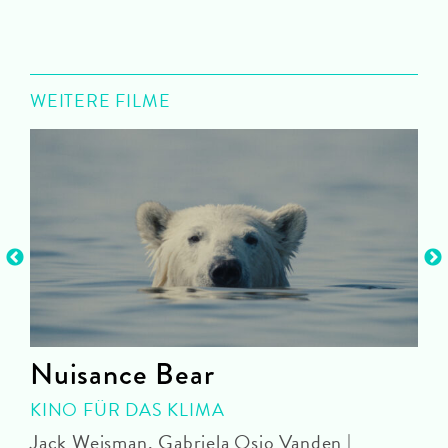
WEITERE FILME
Nuisance Bear
KINO FÜR DAS KLIMA
Jack Weisman, Gabriela Osio Vanden |
J