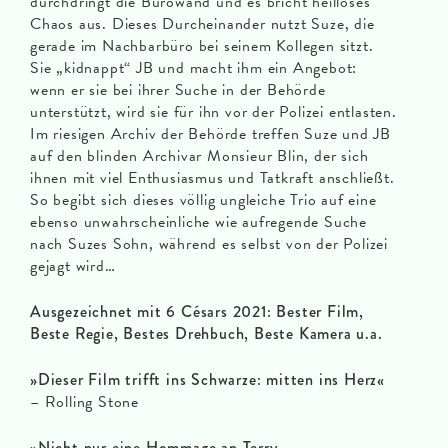
durchdringt die Bürowand und es bricht heilloses
Chaos aus. Dieses Durcheinander nutzt Suze, die
gerade im Nachbarbüro bei seinem Kollegen sitzt.
Sie „kidnappt“ JB und macht ihm ein Angebot:
wenn er sie bei ihrer Suche in der Behörde
unterstützt, wird sie für ihn vor der Polizei entlasten.
Im riesigen Archiv der Behörde treffen Suze und JB
auf den blinden Archivar Monsieur Blin, der sich
ihnen mit viel Enthusiasmus und Tatkraft anschließt.
So begibt sich dieses völlig ungleiche Trio auf eine
ebenso unwahrscheinliche wie aufregende Suche
nach Suzes Sohn, während es selbst von der Polizei
gejagt wird…
Ausgezeichnet mit 6 Césars 2021: Bester Film,
Beste Regie, Bestes Drehbuch, Beste Kamera u.a.
»Dieser Film trifft ins Schwarze: mitten ins Herz«
– Rolling Stone
»
Nicht nur eine Hommage an Terry