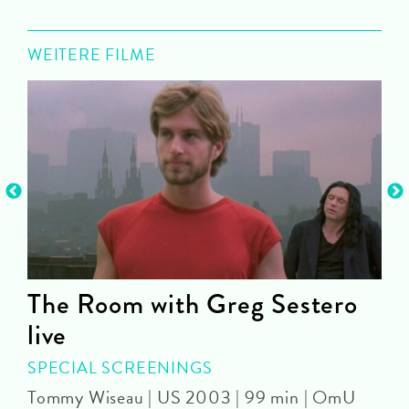
WEITERE FILME
The Room with Greg Sestero
live
J
SPECIAL SCREENINGS
Tommy Wiseau | US 2003 | 99 min | OmU