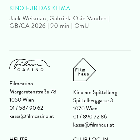
KINO FÜR DAS KLIMA
U
Jack Weisman, Gabriela Osio Vanden |
J
GB/CA 2026 | 90 min | OmU
Filmcasino
Margaretenstraße 78
Kino am Spittelberg
1050 Wien
Spittelberggasse 3
01 / 587 90 62
1070 Wien
kassa@filmcasino.at
01 / 890 72 86
kassa@filmhaus.at
HEUTE
CLUB LOG-IN