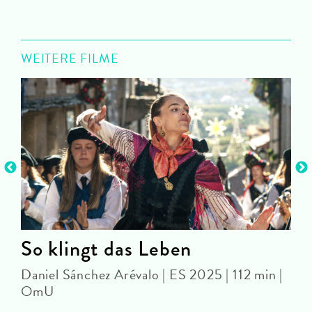
WEITERE FILME
So klingt das Leben
Daniel Sánchez Arévalo | ES 2025 | 112 min |
P
OmU