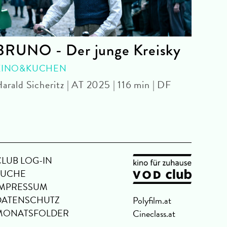
BRUNO - Der junge Kreisky
Sym
- 4
KINO&KUCHEN
arald Sicheritz | AT 2025 | 116 min | DF
WITH
Park 
CLUB LOG-IN
SUCHE
IMPRESSUM
DATENSCHUTZ
Polyfilm.at
MONATSFOLDER
Cineclass.at