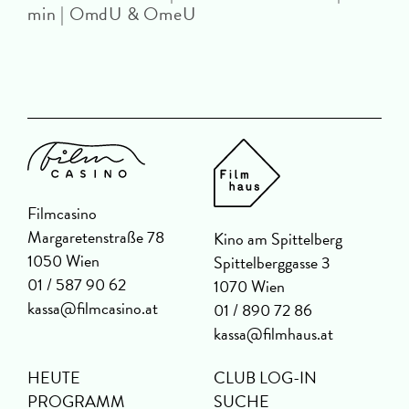
min | OmdU & OmeU
D
m
Filmcasino
Margaretenstraße 78
Kino am Spittelberg
1050 Wien
Spittelberggasse 3
01 / 587 90 62
1070 Wien
kassa@filmcasino.at
01 / 890 72 86
kassa@filmhaus.at
HEUTE
CLUB LOG-IN
PROGRAMM
SUCHE