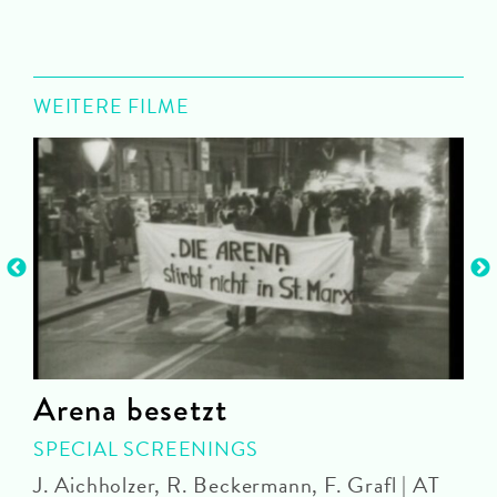
WEITERE FILME
Arena besetzt
SPECIAL SCREENINGS
J. Aichholzer, R. Beckermann, F. Grafl | AT
2