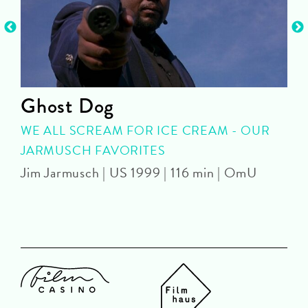
Ghost Dog
WE ALL SCREAM FOR ICE CREAM - OUR
JARMUSCH FAVORITES
Jim Jarmusch | US 1999 | 116 min | OmU
P