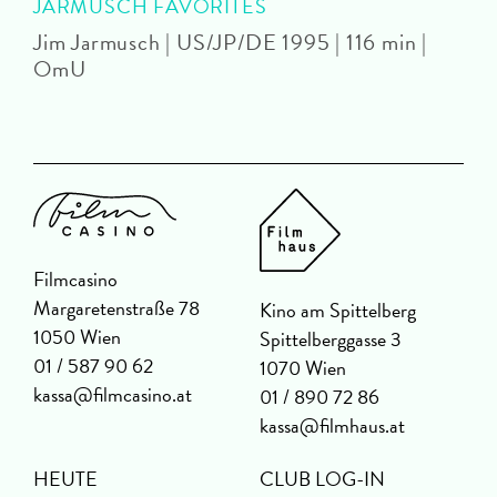
JARMUSCH FAVORITES
Jim Jarmusch | US/JP/DE 1995 | 116 min |
M
OmU
D
Filmcasino
Margaretenstraße 78
Kino am Spittelberg
1050 Wien
Spittelberggasse 3
01 / 587 90 62
1070 Wien
kassa@filmcasino.at
01 / 890 72 86
kassa@filmhaus.at
HEUTE
CLUB LOG-IN