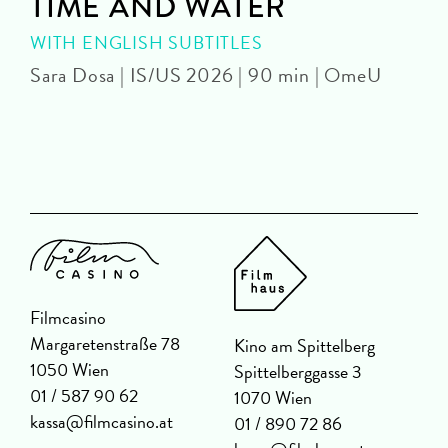
TIME AND WATER
WITH ENGLISH SUBTITLES
Sara Dosa | IS/US 2026 | 90 min | OmeU
P
Filmcasino
Margaretenstraße 78
Kino am Spittelberg
1050 Wien
Spittelberggasse 3
01 / 587 90 62
1070 Wien
kassa@filmcasino.at
01 / 890 72 86