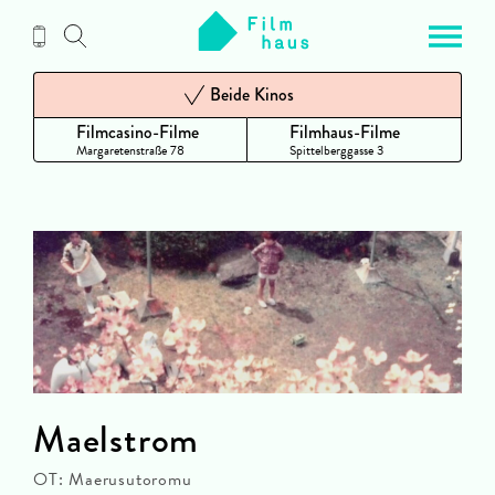
Zum
Inhalt
Beide Kinos
Filmcasino-Filme
Filmhaus-Filme
Margaretenstraße 78
Spittelberggasse 3
Maelstrom
OT: Maerusutoromu