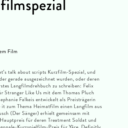
filmspezial
dem Film
et’s talk about scripts Kurzfilm-Spezial, und
eder gerade ausgezeichnet wurden, oder deren
stes Langfilmdrehbuch zu schreiben: Felix
für Stranger Like Us mit dem Thomas Pluch
ephanie Falkeis entwickelt als Preisträgerin
 be it zum Thema Heimatfilm einen Langfilm aus
usch (Der Sänger) erhielt gemeinsam mit
Hauptpreis für deren Treatment Soldat und
nale-Kurzspielfilm-Preis für Yâre. Definitly