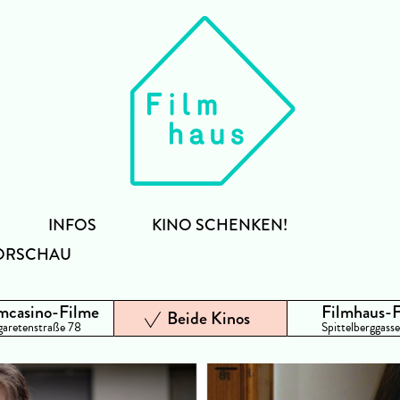
INFOS
KINO SCHENKEN!
ORSCHAU
mcasino-Filme
Filmhaus-
Beide Kinos
aretenstraße 78
Spittelberggasse