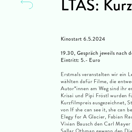
LTAS: Kurz
Kinostart 6.5.2024
19.30, Gespräch jeweils nach 
Eintritt: 5.- Euro
Erstmals veranstalten wir ein L
wählten dafür Filme, die entw
Autor*innen am Weg sind ihr er
Krisai und Pipi Fröstl wurden 
Kurzfilmpreis ausgezeichnet, St
von If she can see it, she can
Elegy for A Glacier, Fabian Ra
Vivian Bausch den Carl Mayer 
Sallar Othman gewann den Diago