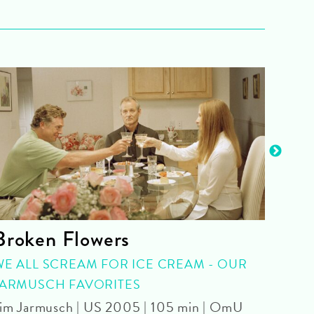
Broken Flowers
Nig
WE ALL SCREAM FOR ICE CREAM - OUR
LATE
JARMUSCH FAVORITES
Hanna
min 
im Jarmusch | US 2005 | 105 min | OmU