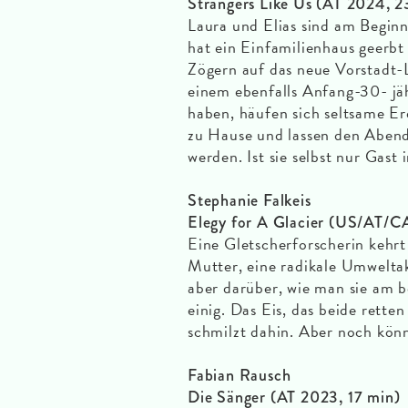
Strangers Like Us (AT 2024, 2
Laura und Elias sind am Beginn
hat ein Einfamilienhaus geerbt
Zögern auf das neue Vorstadt-
einem ebenfalls Anfang-30- jäh
haben, häufen sich seltsame Ere
zu Hause und lassen den Abend
werden. Ist sie selbst nur Gas
Stephanie Falkeis
Elegy for A Glacier (US/AT/C
Eine Gletscherforscherin kehrt 
Mutter, eine radikale Umweltak
aber darüber, wie man sie am b
einig. Das Eis, das beide retten
schmilzt dahin. Aber noch könn
Fabian Rausch
Die Sänger (AT 2023, 17 min)