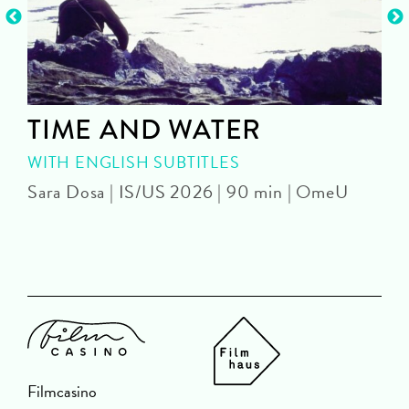
TIME AND WATER
WITH ENGLISH SUBTITLES
Sara Dosa | IS/US 2026 | 90 min | OmeU
P
Filmcasino