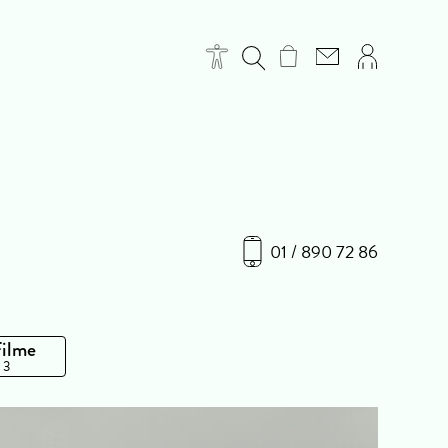
01 / 890 72 86
Filme
 3