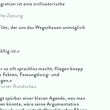
ration ist eine zivilisatorische
che Zeitung
 Film, der uns das Wegschauen unmöglich
llig ist.«
 so oft sprachlos macht, fliegen knapp
e Fakten, Fassungslosig- und
egen.«
furter Rundschau
gt spürbar einer klaren Agenda, was man
gen könnte, wäre seine Argumentation
her als auch wirtschaftspolitischer Ebene