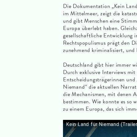
Die Dokumentation „Kein Land 
im Mittelmeer, zeigt die katas
und gibt Menschen eine Stimme
Europa überlebt haben. Gleichze
gesellschaftliche Entwicklung 
Rechtspopulismus prägt den Di
zunehmend kriminalisiert, und 
Deutschland gibt hier immer wi
Durch exklusive Interviews mit
Entscheidungsträgerinnen und A
Niemand“ die aktuellen Narrat
die Mechanismen, mit denen An
bestimmen. Wie konnte es so w
zu einem Europa, das sich imm
Kein Land für Niemand (Traile