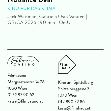
KINO FÜR DAS KLIMA
Jack Weisman, Gabriela Osio Vanden |
J
GB/CA 2026 | 90 min | OmU
U
Filmcasino
Margaretenstraße 78
Kino am Spittelberg
1050 Wien
Spittelberggasse 3
01 / 587 90 62
1070 Wien
kassa@filmcasino.at
01 / 890 72 86
kassa@filmhaus.at